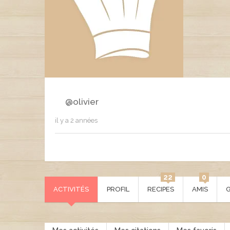
@olivier
il y a 2 années
22
0
ACTIVITÉS
PROFIL
RECIPES
AMIS