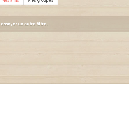
Mes amis
Mes groupes
essayer un autre filtre.