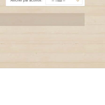
Afficher par activité:
— Tout —