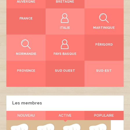
AUVERGNE
BRETAGNE
FRANCE
ITALIE
MARTINIQUE
PÉRIGORD
NORMANDIE
PAYS BASQUE
PROVENCE
SUD OUEST
SUD-EST
Les membres
NOUVEAU
ACTIVE
POPULAIRE