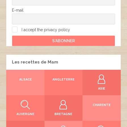
E-mail
I accept the privacy policy
Les recettes de Mam
ALSACE
ANGLETERRE
ASIE
CHARENTE
AUVERGNE
BRETAGNE