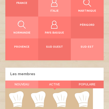
FRANCE
ITALIE
MARTINIQUE
PÉRIGORD
NORMANDIE
PAYS BASQUE
PROVENCE
SUD OUEST
SUD-EST
Les membres
NOUVEAU
ACTIVE
POPULAIRE