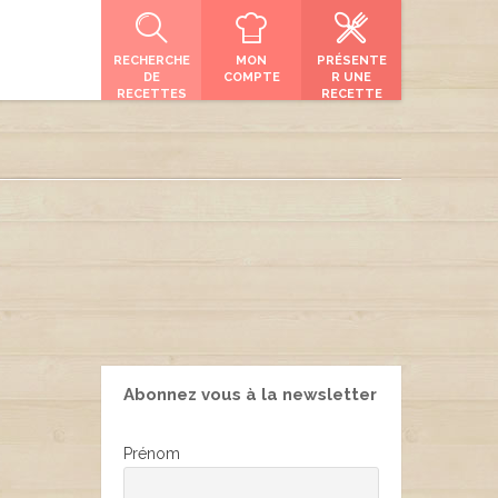
RECHERCHE
MON
PRÉSENTE
DE
COMPTE
R UNE
RECETTES
RECETTE
Abonnez vous à la newsletter
Prénom