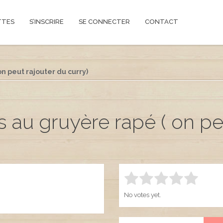
TTES
S’INSCRIRE
SE CONNECTER
CONTACT
n peut rajouter du curry)
 au gruyère rapé ( on peu
Rate this item:
SUBMIT R
1.00
No votes yet.