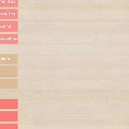
minutes
minutes
yenne
ersonnes
 diner