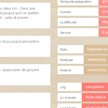
40 
Temps de préparation
ou deux cm - Dans une
20 
Cuisson
ive jusqu'à qu'à ce quelles
l - saler et poivrer -
Mo
La difficulté
6 p
Service
feu doux jusqu'à absorption
Déjeuner ou
Plats
admin5005
Posté par
r - saupoudrer de gruyère
2 avril 2025
Posté le
courgettes
1 kg
Huile d'olive
5 c à soupe
ail en poudre
1 c à soupe