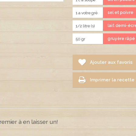
sel et poivre
1 a votre gré
lait demi-éc
1/2 litre (s)
gruyère râpé
50 gr
Ajouter aux favoris
Imprimer la recette
emier à en laisser un!