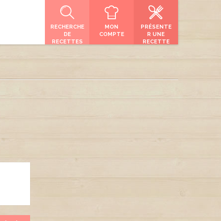
RECHERCHE
MON
PRÉSENTE
DE
COMPTE
R UNE
RECETTES
RECETTE
ATING