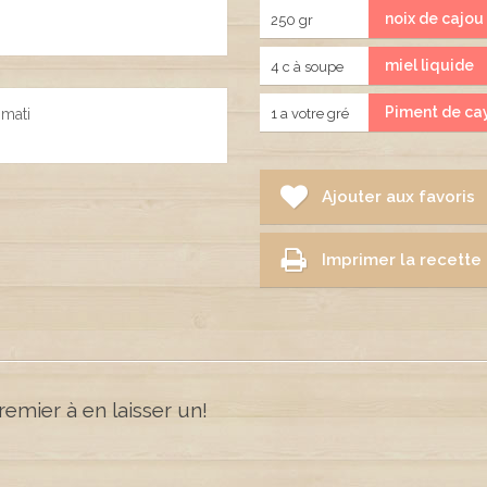
noix de cajou
250 gr
miel liquide
4 c à soupe
Piment de ca
mati
1 a votre gré
Ajouter aux favoris
Imprimer la recette
emier à en laisser un!