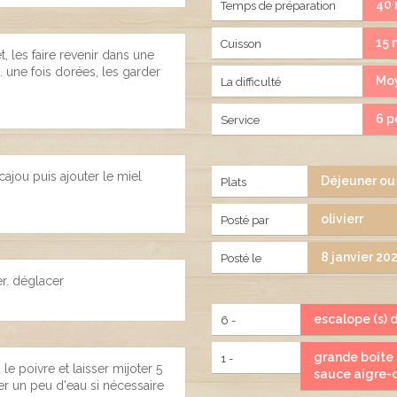
40 
Temps de préparation
15 
Cuisson
 les faire revenir dans une
 une fois dorées, les garder
Mo
La difficulté
6 p
Service
cajou puis ajouter le miel
Déjeuner ou
Plats
olivierr
Posté par
8 janvier 20
Posté le
r. déglacer
escalope (s) 
6 -
grande boîte
1 -
e poivre et laisser mijoter 5
sauce aigre-
er un peu d'eau si nécessaire