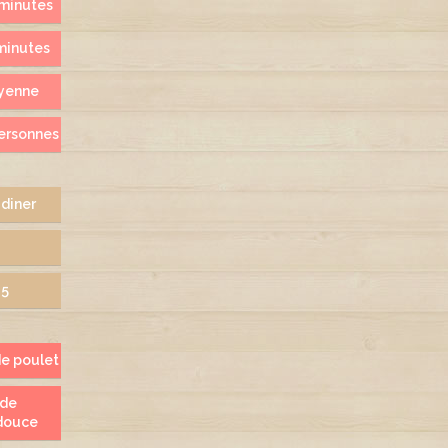
minutes
minutes
yenne
ersonnes
 diner
25
de poulet
 de
douce