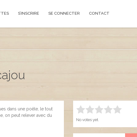
TTES
S’INSCRIRE
SE CONNECTER
CONTACT
cajou
es dans une poêle, le tout
Rate this item:
SUBMIT R
1.00
, on peut relever avec du
No votes yet.