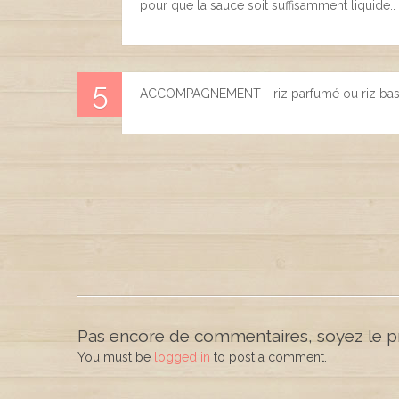
pour que la sauce soit suffisamment liquide..
ACCOMPAGNEMENT - riz parfumé ou riz bas
Pas encore de commentaires, soyez le pr
You must be
logged in
to post a comment.